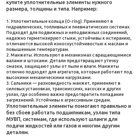
купите уплотнительные элементы нужного
размера, толщины и типа. Например:
Уплотнительные кольца (O-ring). Применяют в
гидравлических, топливных и пневматических системах.
Подходят для подвижных и неподвижных соединений,
надежно герметизируют стыки, устойчивы к истиранию,
отличаются высокой износоустойчивостью к маслам и
повышенным температурам.
Манжеты. Используют в механизмах с вращающимися
валами и штоками. Детали предотвращают утечку
смазки, защищают узлы от пыли и влаги. Манжеты
отлично подходят для агрегатов, которые работают под
высокими механическими нагрузками.
Сальники — разновидность манжет, применяют в
силовых установках, трансмиссиях, насосах и других
узлах, где особенно важно предотвратить попадание
загрязнений. Устойчивы к агрессивным средам.
Уплотнительные элементы помогают правильно и
без сбоев работать подшипникам, узлам типа
МУВП, системам, где используют шланги для
подачи жидкостей или газов и многим другим
деталям.