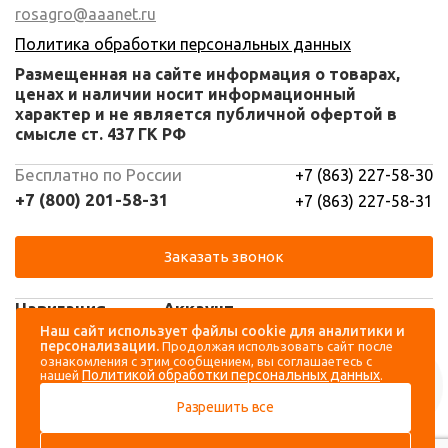
rosagro@aaanet.ru
Политика обработки персональных данных
Размещенная на сайте информация о товарах,
ценах и наличии носит информационный
характер и не является публичной офертой в
смысле ст. 437 ГК РФ
Бесплатно по России
+7 (863) 227-58-30
+7 (800) 201-58-31
+7 (863) 227-58-31
Заказать звонок
Навигация
Аккаунт
Наш сайт использует файлы cookie для аналитики и
персонализации.
Продолжая использовать сайт после
Каталог
Вход
ознакомления с этим сообщением, вы соглашаетесь с
Политикой обработки персональных данных
нашей
.
О компании
Регистрация
Разрешить все
Контакты
Доставка и оплата