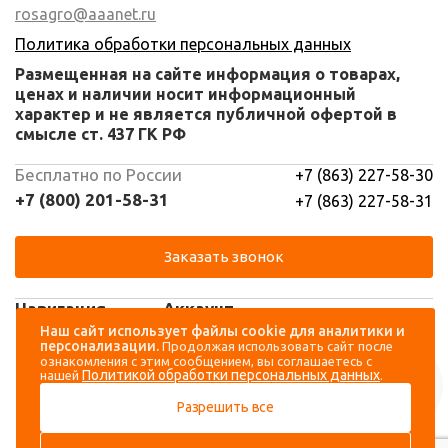
rosagro@aaanet.ru
Политика обработки персональных данных
Размещенная на сайте информация о товарах,
ценах и наличии носит информационный
характер и не является публичной офертой в
смысле ст. 437 ГК РФ
Бесплатно по России
+7 (863) 227-58-30
+7 (800) 201-58-31
+7 (863) 227-58-31
Заказать звонок
Навигация
Аккаунт
Наш сайт использует файлы cookie для аналитики и
персонализации.
Продолжая использовать сайт после
Каталог
Вход
ознакомления с этим сообщением, вы соглашаетесь с
Политикой обработки персональных данных
нашей
.
О компании
Регистрация
Разрешить все
Контакты
Доставка и оплата