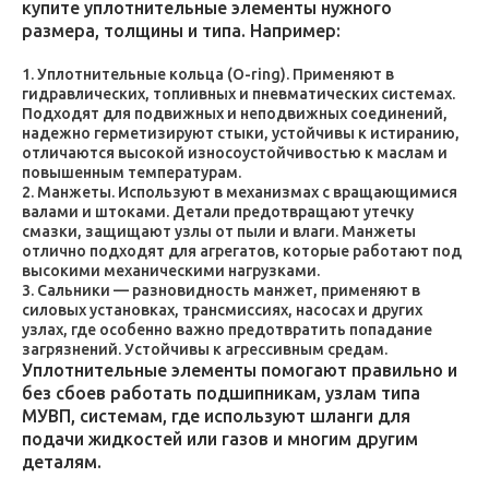
купите уплотнительные элементы нужного
размера, толщины и типа. Например:
Уплотнительные кольца (O-ring). Применяют в
гидравлических, топливных и пневматических системах.
Подходят для подвижных и неподвижных соединений,
надежно герметизируют стыки, устойчивы к истиранию,
отличаются высокой износоустойчивостью к маслам и
повышенным температурам.
Манжеты. Используют в механизмах с вращающимися
валами и штоками. Детали предотвращают утечку
смазки, защищают узлы от пыли и влаги. Манжеты
отлично подходят для агрегатов, которые работают под
высокими механическими нагрузками.
Сальники — разновидность манжет, применяют в
силовых установках, трансмиссиях, насосах и других
узлах, где особенно важно предотвратить попадание
загрязнений. Устойчивы к агрессивным средам.
Уплотнительные элементы помогают правильно и
без сбоев работать подшипникам, узлам типа
МУВП, системам, где используют шланги для
подачи жидкостей или газов и многим другим
деталям.