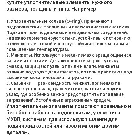
купите уплотнительные элементы нужного
размера, толщины и типа. Например:
Уплотнительные кольца (O-ring). Применяют в
гидравлических, топливных и пневматических системах.
Подходят для подвижных и неподвижных соединений,
надежно герметизируют стыки, устойчивы к истиранию,
отличаются высокой износоустойчивостью к маслам и
повышенным температурам.
Манжеты. Используют в механизмах с вращающимися
валами и штоками. Детали предотвращают утечку
смазки, защищают узлы от пыли и влаги. Манжеты
отлично подходят для агрегатов, которые работают под
высокими механическими нагрузками.
Сальники — разновидность манжет, применяют в
силовых установках, трансмиссиях, насосах и других
узлах, где особенно важно предотвратить попадание
загрязнений. Устойчивы к агрессивным средам.
Уплотнительные элементы помогают правильно и
без сбоев работать подшипникам, узлам типа
МУВП, системам, где используют шланги для
подачи жидкостей или газов и многим другим
деталям.