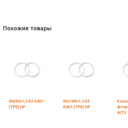
Похожие товары
90х95х1,3 КЗ А401
95х100х1,3 КЗ
Коль
(ТРЕ) НР
А401 (ТРЕ) НР
фтор
МТЗ