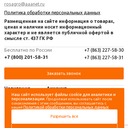
rosagro@aaanet.ru
Политика обработки персональных данных
Размещенная на сайте информация о товарах,
ценах и наличии носит информационный
характер и не является публичной офертой в
смысле ст. 437 ГК РФ
Бесплатно по России
+7 (863) 227-58-30
+7 (800) 201-58-31
+7 (863) 227-58-31
Заказать звонок
Навигация
Аккаунт
Наш сайт использует файлы cookie для аналитики и
персонализации.
Продолжая использовать сайт после
Каталог
Вход
ознакомления с этим сообщением, вы соглашаетесь с
Политикой обработки персональных данных
нашей
.
О компании
Регистрация
Разрешить все
Контакты
Доставка и оплата