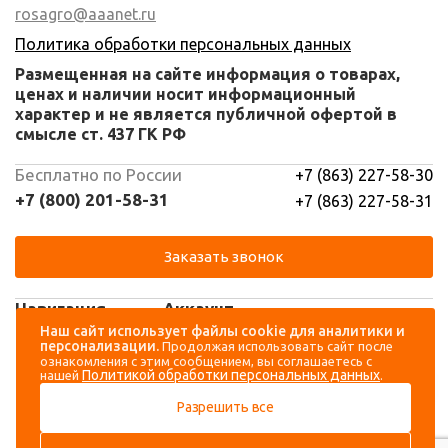
rosagro@aaanet.ru
Политика обработки персональных данных
Размещенная на сайте информация о товарах,
ценах и наличии носит информационный
характер и не является публичной офертой в
смысле ст. 437 ГК РФ
Бесплатно по России
+7 (863) 227-58-30
+7 (800) 201-58-31
+7 (863) 227-58-31
Заказать звонок
Навигация
Аккаунт
Наш сайт использует файлы cookie для аналитики и
персонализации.
Продолжая использовать сайт после
Каталог
Вход
ознакомления с этим сообщением, вы соглашаетесь с
Политикой обработки персональных данных
нашей
.
О компании
Регистрация
Разрешить все
Контакты
Доставка и оплата