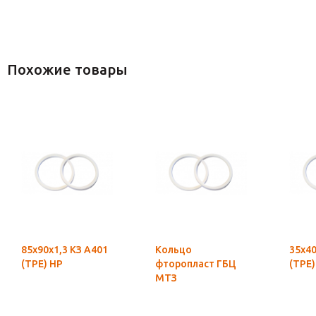
Похожие товары
85х90х1,3 КЗ А401
Кольцо
35х40
(ТРЕ) НР
фторопласт ГБЦ
(ТРЕ)
МТЗ