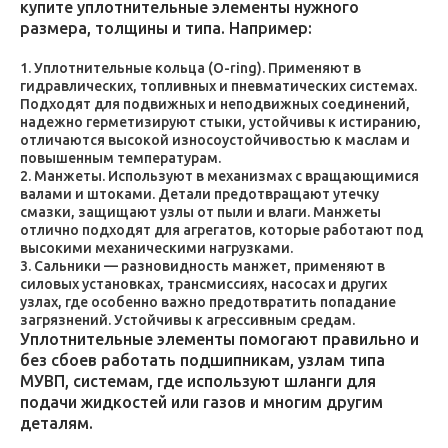
купите уплотнительные элементы нужного
размера, толщины и типа. Например:
Уплотнительные кольца (O-ring). Применяют в
гидравлических, топливных и пневматических системах.
Подходят для подвижных и неподвижных соединений,
надежно герметизируют стыки, устойчивы к истиранию,
отличаются высокой износоустойчивостью к маслам и
повышенным температурам.
Манжеты. Используют в механизмах с вращающимися
валами и штоками. Детали предотвращают утечку
смазки, защищают узлы от пыли и влаги. Манжеты
отлично подходят для агрегатов, которые работают под
высокими механическими нагрузками.
Сальники — разновидность манжет, применяют в
силовых установках, трансмиссиях, насосах и других
узлах, где особенно важно предотвратить попадание
загрязнений. Устойчивы к агрессивным средам.
Уплотнительные элементы помогают правильно и
без сбоев работать подшипникам, узлам типа
МУВП, системам, где используют шланги для
подачи жидкостей или газов и многим другим
деталям.