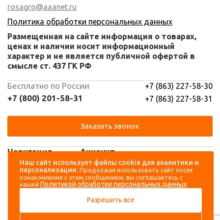
rosagro@aaanet.ru
Политика обработки персональных данных
Размещенная на сайте информация о товарах,
ценах и наличии носит информационный
характер и не является публичной офертой в
смысле ст. 437 ГК РФ
Бесплатно по России
+7 (863) 227-58-30
+7 (800) 201-58-31
+7 (863) 227-58-31
Заказать звонок
Навигация
Аккаунт
Наш сайт использует файлы cookie для аналитики и
персонализации.
Продолжая использовать сайт после
Каталог
Вход
ознакомления с этим сообщением, вы соглашаетесь с
Политикой обработки персональных данных
нашей
.
О компании
Регистрация
Разрешить все
Контакты
Доставка и оплата