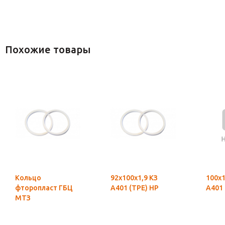
Похожие товары
Кольцо
92х100х1,9 КЗ
100х1
фторопласт ГБЦ
А401 (ТРЕ) НР
А401 
МТЗ