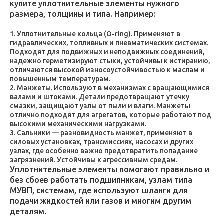
купите уплотнительные элементы нужного
размера, толщины и типа. Например:
Уплотнительные кольца (O-ring). Применяют в
гидравлических, топливных и пневматических системах.
Подходят для подвижных и неподвижных соединений,
надежно герметизируют стыки, устойчивы к истиранию,
отличаются высокой износоустойчивостью к маслам и
повышенным температурам.
Манжеты. Используют в механизмах с вращающимися
валами и штоками. Детали предотвращают утечку
смазки, защищают узлы от пыли и влаги. Манжеты
отлично подходят для агрегатов, которые работают под
высокими механическими нагрузками.
Сальники — разновидность манжет, применяют в
силовых установках, трансмиссиях, насосах и других
узлах, где особенно важно предотвратить попадание
загрязнений. Устойчивы к агрессивным средам.
Уплотнительные элементы помогают правильно и
без сбоев работать подшипникам, узлам типа
МУВП, системам, где используют шланги для
подачи жидкостей или газов и многим другим
деталям.