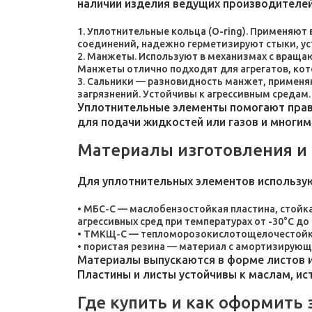
наличии изделия ведущих производителей
Уплотнительные кольца (O-ring). Применяют
соединений, надежно герметизируют стыки, у
Манжеты. Используют в механизмах с враща
Манжеты отлично подходят для агрегатов, ко
Сальники — разновидность манжет, применяют
загрязнений. Устойчивы к агрессивным средам.
Уплотнительные элементы помогают прави
для подачи жидкостей или газов и многим
Материалы изготовления и
Для уплотнительных элементов использу
МБС-С — маслобензостойкая пластина, стойка
агрессивных сред при температурах от -30°C до 
ТМКЩ-С — тепломорозокислотощелочестойкая 
пористая резина — материал с амортизирующ
Материалы выпускаются в форме листов и
Пластины и листы устойчивы к маслам, и
Где купить и как оформить 