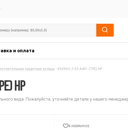
авка и оплата
лотнительные защитные кольца
-
85х90х1,3 КЗ А401 (ТРЕ) НР
РЕ) НР
ьного вида. Пожалуйста, уточняйте детали у нашего менеджер
В ИЗБРАННОЕ