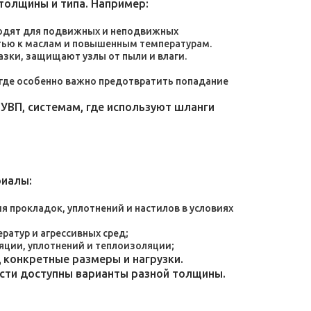
толщины и типа. Например:
дходят для подвижных и неподвижных
тью к маслам и повышенным температурам.
зки, защищают узлы от пыли и влаги.
, где особенно важно предотвратить попадание
УВП, системам, где используют шланги
риалы:
 прокладок, уплотнений и настилов в условиях
атур и агрессивных сред;
яции, уплотнений и теплоизоляции;
конкретные размеры и нагрузки.
ости доступны варианты разной толщины.