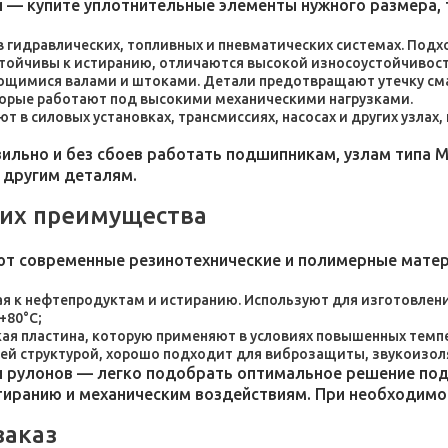
 — купите уплотнительные элементы нужного размера, 
 в гидравлических, топливных и пневматических системах. По
стойчивы к истиранию, отличаются высокой износоустойчивос
ющимися валами и штоками. Детали предотвращают утечку сма
торые работают под высокими механическими нагрузками.
 в силовых установках, трансмиссиях, насосах и других узлах
льно и без сбоев работать подшипникам, узлам типа М
 другим деталям.
 их преимущества
ют современные резинотехнические и полимерные мате
я к нефтепродуктам и истиранию. Используют для изготовления
+80°C;
пластина, которую применяют в условиях повышенных темпер
ей структурой, хорошо подходит для виброзащиты, звукоизол
 рулонов — легко подобрать оптимальное решение под 
стиранию и механическим воздействиям. При необходим
заказ