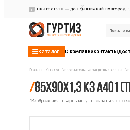
Пн-Пт: с 09:00 — до 17:00
Нижний Новгород
Каталог
О компании
Контакты
Дост
Главная
-
Каталог
-
Уплотнительные защитные кольца
-
Уп
/
85х90х1,3 КЗ А401 (Т
*Изображения товаров могут отличаться от реал