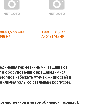
х80х1,9 КЗ А401
100х110х1,7 КЗ
90х95х1,3 К
РЕ) НР
А401 (ТРЕ) НР
(ТРЕ) НР
соединения герметичными, защищают
уют в оборудовании с вращающимися
омогают избежать утечек жидкостей и
 включая узлы со стальным корпусом.
зяйственной и автомобильной техники. В