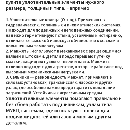
купите уплотнительные элементы нужного
размера, толщины и типа. Например:
Уплотнительные кольца (O-ring). Применяют в
гидравлических, топливных и пневматических системах.
Подходят для подвижных и неподвижных соединений,
надежно герметизируют стыки, устойчивы к истиранию,
отличаются высокой износоустойчивостью к маслам и
повышенным температурам.
Манжеты. Используют в механизмах с вращающимися
валами и штоками. Детали предотвращают утечку
смазки, защищают узлы от пыли и влаги. Манжеты
отлично подходят для агрегатов, которые работают под
высокими механическими нагрузками.
Сальники — разновидность манжет, применяют в
силовых установках, трансмиссиях, насосах и других
узлах, где особенно важно предотвратить попадание
загрязнений. Устойчивы к агрессивным средам.
Уплотнительные элементы помогают правильно и
без сбоев работать подшипникам, узлам типа
МУВП, системам, где используют шланги для
подачи жидкостей или газов и многим другим
деталям.