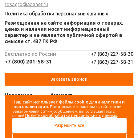
rosagro@aaanet.ru
Политика обработки персональных данных
Размещенная на сайте информация о товарах,
ценах и наличии носит информационный
характер и не является публичной офертой в
смысле ст. 437 ГК РФ
Бесплатно по России
+7 (863) 227-58-30
+7 (800) 201-58-31
+7 (863) 227-58-31
Заказать звонок
Навигация
Аккаунт
Наш сайт использует файлы cookie для аналитики и
персонализации.
Продолжая использовать сайт после
Каталог
Вход
ознакомления с этим сообщением, вы соглашаетесь с
Политикой обработки персональных данных
нашей
.
О компании
Регистрация
Разрешить все
Контакты
Доставка и оплата