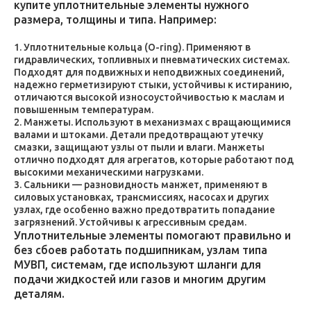
купите уплотнительные элементы нужного
размера, толщины и типа. Например:
Уплотнительные кольца (O-ring). Применяют в
гидравлических, топливных и пневматических системах.
Подходят для подвижных и неподвижных соединений,
надежно герметизируют стыки, устойчивы к истиранию,
отличаются высокой износоустойчивостью к маслам и
повышенным температурам.
Манжеты. Используют в механизмах с вращающимися
валами и штоками. Детали предотвращают утечку
смазки, защищают узлы от пыли и влаги. Манжеты
отлично подходят для агрегатов, которые работают под
высокими механическими нагрузками.
Сальники — разновидность манжет, применяют в
силовых установках, трансмиссиях, насосах и других
узлах, где особенно важно предотвратить попадание
загрязнений. Устойчивы к агрессивным средам.
Уплотнительные элементы помогают правильно и
без сбоев работать подшипникам, узлам типа
МУВП, системам, где используют шланги для
подачи жидкостей или газов и многим другим
деталям.