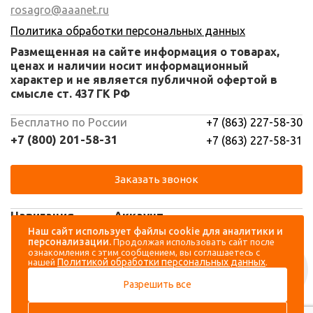
rosagro@aaanet.ru
Политика обработки персональных данных
Размещенная на сайте информация о товарах,
ценах и наличии носит информационный
характер и не является публичной офертой в
смысле ст. 437 ГК РФ
Бесплатно по России
+7 (863) 227-58-30
+7 (800) 201-58-31
+7 (863) 227-58-31
Заказать звонок
Навигация
Аккаунт
Наш сайт использует файлы cookie для аналитики и
персонализации.
Продолжая использовать сайт после
Каталог
Вход
ознакомления с этим сообщением, вы соглашаетесь с
Политикой обработки персональных данных
нашей
.
О компании
Регистрация
Разрешить все
Контакты
Доставка и оплата