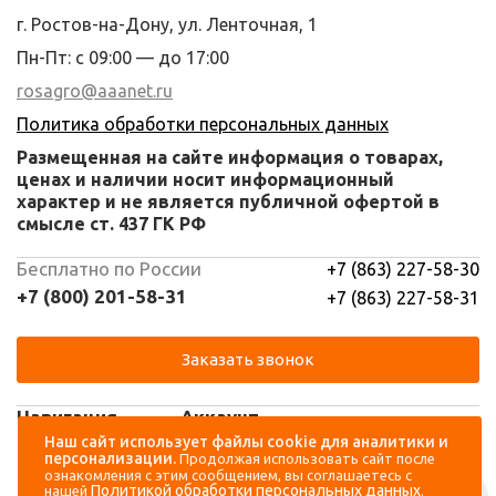
г. Ростов-на-Дону, ул. Ленточная, 1
Пн-Пт: с 09:00 — до 17:00
rosagro@aaanet.ru
Политика обработки персональных данных
Размещенная на сайте информация о товарах,
ценах и наличии носит информационный
характер и не является публичной офертой в
смысле ст. 437 ГК РФ
Бесплатно по России
+7 (863) 227-58-30
+7 (800) 201-58-31
+7 (863) 227-58-31
Заказать звонок
Навигация
Аккаунт
Наш сайт использует файлы cookie для аналитики и
персонализации.
Продолжая использовать сайт после
Каталог
Вход
ознакомления с этим сообщением, вы соглашаетесь с
Политикой обработки персональных данных
нашей
.
О компании
Регистрация