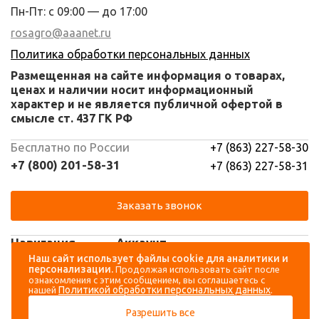
Пн-Пт: с 09:00 — до 17:00
rosagro@aaanet.ru
Политика обработки персональных данных
Размещенная на сайте информация о товарах,
ценах и наличии носит информационный
характер и не является публичной офертой в
смысле ст. 437 ГК РФ
Бесплатно по России
+7 (863) 227-58-30
+7 (800) 201-58-31
+7 (863) 227-58-31
Заказать звонок
Навигация
Аккаунт
Наш сайт использует файлы cookie для аналитики и
персонализации.
Продолжая использовать сайт после
Каталог
Вход
ознакомления с этим сообщением, вы соглашаетесь с
Политикой обработки персональных данных
нашей
.
О компании
Регистрация
Разрешить все
Контакты