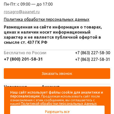
Пн-Пт: с 09:00 — до 17:00
rosagro@aaanet.ru
Политика обработки персональных данных
Размещенная на сайте информация о товарах,
ценах и наличии носит информационный
характер и не является публичной офертой в
смысле ст. 437 ГК РФ
Бесплатно по России
+7 (863) 227-58-30
+7 (800) 201-58-31
+7 (863) 227-58-31
Заказать звонок
Навигация
Аккаунт
Наш сайт использует файлы cookie для аналитики и
персонализации.
Продолжая использовать сайт после
Каталог
Вход
ознакомления с этим сообщением, вы соглашаетесь с
Политикой обработки персональных данных
нашей
.
О компании
Регистрация
Разрешить все
Контакты