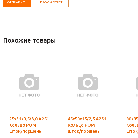
Похожие товары
25х31х9,5/3,0 А251
45х50х15/2,5 А251
80х85
Кольцо POM
Кольцо POM
Коль
шток/поршень
шток/поршень
шток