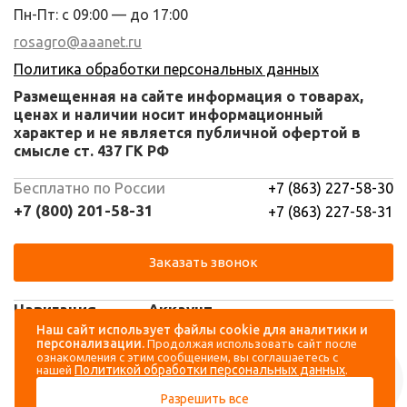
Пн-Пт: с 09:00 — до 17:00
rosagro@aaanet.ru
Политика обработки персональных данных
Размещенная на сайте информация о товарах,
ценах и наличии носит информационный
характер и не является публичной офертой в
смысле ст. 437 ГК РФ
Бесплатно по России
+7 (863) 227-58-30
+7 (800) 201-58-31
+7 (863) 227-58-31
Заказать звонок
Навигация
Аккаунт
Наш сайт использует файлы cookie для аналитики и
персонализации.
Продолжая использовать сайт после
Каталог
Вход
ознакомления с этим сообщением, вы соглашаетесь с
Политикой обработки персональных данных
нашей
.
О компании
Регистрация
Разрешить все
Контакты