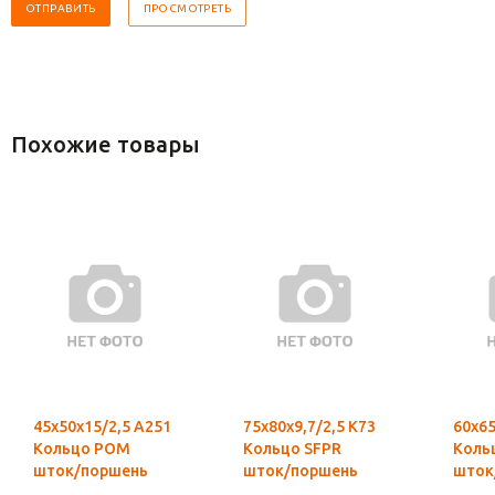
Похожие товары
45х50х15/2,5 А251
75х80х9,7/2,5 К73
60х65
Кольцо POM
Кольцо SFPR
Коль
шток/поршень
шток/поршень
шток