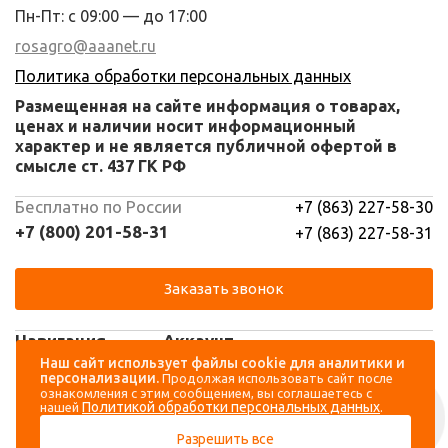
Пн-Пт: с 09:00 — до 17:00
rosagro@aaanet.ru
Политика обработки персональных данных
Размещенная на сайте информация о товарах,
ценах и наличии носит информационный
характер и не является публичной офертой в
смысле ст. 437 ГК РФ
Бесплатно по России
+7 (863) 227-58-30
+7 (800) 201-58-31
+7 (863) 227-58-31
Заказать звонок
Навигация
Аккаунт
Наш сайт использует файлы cookie для аналитики и
персонализации.
Продолжая использовать сайт после
Каталог
Вход
ознакомления с этим сообщением, вы соглашаетесь с
Политикой обработки персональных данных
нашей
.
О компании
Регистрация
Разрешить все
Контакты