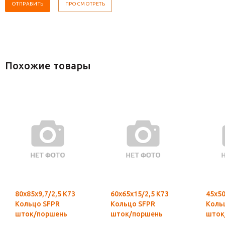
Похожие товары
80х85х9,7/2,5 К73
60х65х15/2,5 К73
45х50
Кольцо SFPR
Кольцо SFPR
Коль
шток/поршень
шток/поршень
шток