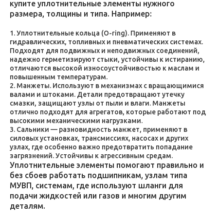
купите уплотнительные элементы нужного
размера, толщины и типа. Например:
Уплотнительные кольца (O-ring). Применяют в
гидравлических, топливных и пневматических системах.
Подходят для подвижных и неподвижных соединений,
надежно герметизируют стыки, устойчивы к истиранию,
отличаются высокой износоустойчивостью к маслам и
повышенным температурам.
Манжеты. Используют в механизмах с вращающимися
валами и штоками. Детали предотвращают утечку
смазки, защищают узлы от пыли и влаги. Манжеты
отлично подходят для агрегатов, которые работают под
высокими механическими нагрузками.
Сальники — разновидность манжет, применяют в
силовых установках, трансмиссиях, насосах и других
узлах, где особенно важно предотвратить попадание
загрязнений. Устойчивы к агрессивным средам.
Уплотнительные элементы помогают правильно и
без сбоев работать подшипникам, узлам типа
МУВП, системам, где используют шланги для
подачи жидкостей или газов и многим другим
деталям.