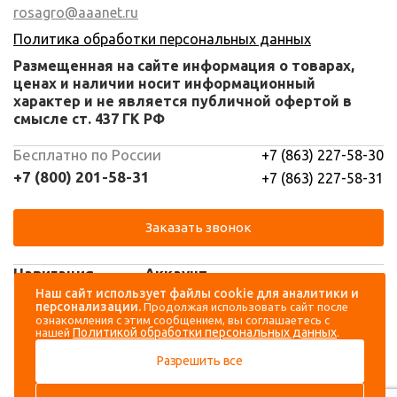
rosagro@aaanet.ru
Политика обработки персональных данных
Размещенная на сайте информация о товарах,
ценах и наличии носит информационный
характер и не является публичной офертой в
смысле ст. 437 ГК РФ
Бесплатно по России
+7 (863) 227-58-30
+7 (800) 201-58-31
+7 (863) 227-58-31
Заказать звонок
Навигация
Аккаунт
Наш сайт использует файлы cookie для аналитики и
персонализации.
Продолжая использовать сайт после
Каталог
Вход
ознакомления с этим сообщением, вы соглашаетесь с
Политикой обработки персональных данных
нашей
.
О компании
Регистрация
Разрешить все
Контакты
Доставка и оплата