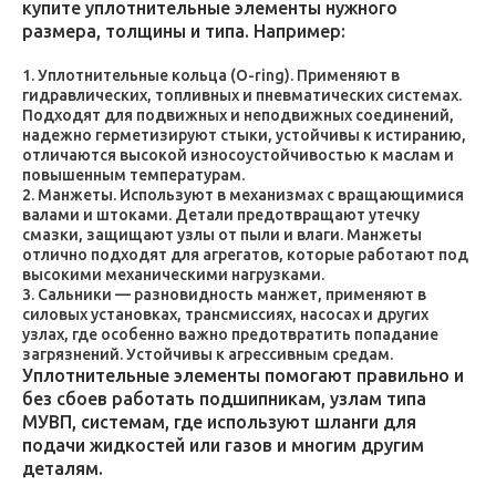
купите уплотнительные элементы нужного
размера, толщины и типа. Например:
Уплотнительные кольца (O-ring). Применяют в
гидравлических, топливных и пневматических системах.
Подходят для подвижных и неподвижных соединений,
надежно герметизируют стыки, устойчивы к истиранию,
отличаются высокой износоустойчивостью к маслам и
повышенным температурам.
Манжеты. Используют в механизмах с вращающимися
валами и штоками. Детали предотвращают утечку
смазки, защищают узлы от пыли и влаги. Манжеты
отлично подходят для агрегатов, которые работают под
высокими механическими нагрузками.
Сальники — разновидность манжет, применяют в
силовых установках, трансмиссиях, насосах и других
узлах, где особенно важно предотвратить попадание
загрязнений. Устойчивы к агрессивным средам.
Уплотнительные элементы помогают правильно и
без сбоев работать подшипникам, узлам типа
МУВП, системам, где используют шланги для
подачи жидкостей или газов и многим другим
деталям.