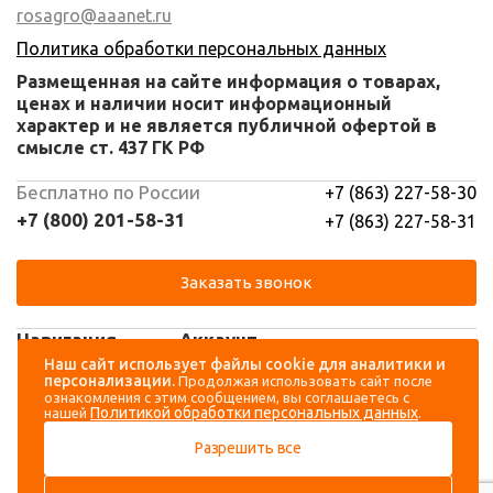
rosagro@aaanet.ru
Политика обработки персональных данных
Размещенная на сайте информация о товарах,
ценах и наличии носит информационный
характер и не является публичной офертой в
смысле ст. 437 ГК РФ
Бесплатно по России
+7 (863) 227-58-30
+7 (800) 201-58-31
+7 (863) 227-58-31
Заказать звонок
Навигация
Аккаунт
Наш сайт использует файлы cookie для аналитики и
персонализации.
Продолжая использовать сайт после
Каталог
Вход
ознакомления с этим сообщением, вы соглашаетесь с
Политикой обработки персональных данных
нашей
.
О компании
Регистрация
Разрешить все
Контакты
Доставка и оплата