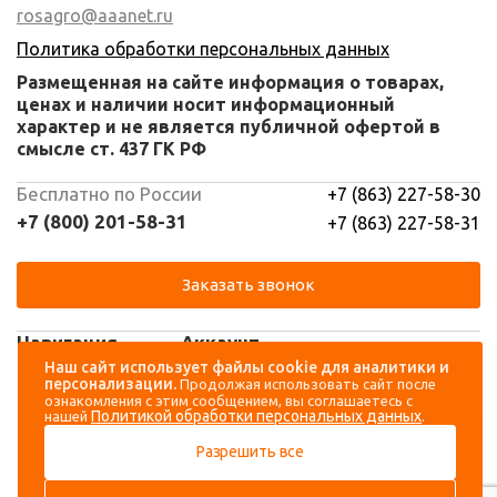
rosagro@aaanet.ru
Политика обработки персональных данных
Размещенная на сайте информация о товарах,
ценах и наличии носит информационный
характер и не является публичной офертой в
смысле ст. 437 ГК РФ
Бесплатно по России
+7 (863) 227-58-30
+7 (800) 201-58-31
+7 (863) 227-58-31
Заказать звонок
Навигация
Аккаунт
Наш сайт использует файлы cookie для аналитики и
персонализации.
Продолжая использовать сайт после
Каталог
Вход
ознакомления с этим сообщением, вы соглашаетесь с
Политикой обработки персональных данных
нашей
.
О компании
Регистрация
Разрешить все
Контакты
Доставка и оплата