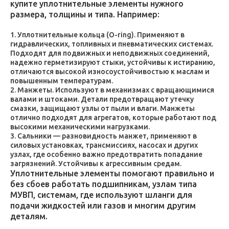
купите уплотнительные элементы нужного
размера, толщины и типа. Например:
Уплотнительные кольца (O-ring). Применяют в
гидравлических, топливных и пневматических системах.
Подходят для подвижных и неподвижных соединений,
надежно герметизируют стыки, устойчивы к истиранию,
отличаются высокой износоустойчивостью к маслам и
повышенным температурам.
Манжеты. Используют в механизмах с вращающимися
валами и штоками. Детали предотвращают утечку
смазки, защищают узлы от пыли и влаги. Манжеты
отлично подходят для агрегатов, которые работают под
высокими механическими нагрузками.
Сальники — разновидность манжет, применяют в
силовых установках, трансмиссиях, насосах и других
узлах, где особенно важно предотвратить попадание
загрязнений. Устойчивы к агрессивным средам.
Уплотнительные элементы помогают правильно и
без сбоев работать подшипникам, узлам типа
МУВП, системам, где используют шланги для
подачи жидкостей или газов и многим другим
деталям.