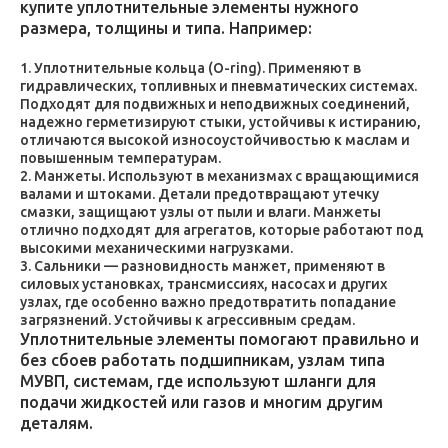
купите уплотнительные элементы нужного
размера, толщины и типа. Например:
Уплотнительные кольца (O-ring). Применяют в
гидравлических, топливных и пневматических системах.
Подходят для подвижных и неподвижных соединений,
надежно герметизируют стыки, устойчивы к истиранию,
отличаются высокой износоустойчивостью к маслам и
повышенным температурам.
Манжеты. Используют в механизмах с вращающимися
валами и штоками. Детали предотвращают утечку
смазки, защищают узлы от пыли и влаги. Манжеты
отлично подходят для агрегатов, которые работают под
высокими механическими нагрузками.
Сальники — разновидность манжет, применяют в
силовых установках, трансмиссиях, насосах и других
узлах, где особенно важно предотвратить попадание
загрязнений. Устойчивы к агрессивным средам.
Уплотнительные элементы помогают правильно и
без сбоев работать подшипникам, узлам типа
МУВП, системам, где используют шланги для
подачи жидкостей или газов и многим другим
деталям.