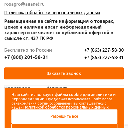
rosagro@aaanet.ru
Политика обработки персональных данных
Размещенная на сайте информация о товарах,
ценах и наличии носит информационный
характер и не является публичной офертой в
смысле ст. 437 ГК РФ
Бесплатно по России
+7 (863) 227-58-30
+7 (800) 201-58-31
+7 (863) 227-58-31
Заказать звонок
Навигация
Аккаунт
Наш сайт использует файлы cookie для аналитики и
персонализации.
Продолжая использовать сайт после
Каталог
Вход
ознакомления с этим сообщением, вы соглашаетесь с
Политикой обработки персональных данных
нашей
.
О компании
Регистрация
Разрешить все
Контакты
Доставка и оплата