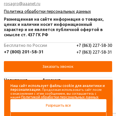
rosagro@aaanet.ru
Политика обработки персональных данных
Размещенная на сайте информация о товарах,
ценах и наличии носит информационный
характер и не является публичной офертой в
смысле ст. 437 ГК РФ
Бесплатно по России
+7 (863) 227-58-30
+7 (800) 201-58-31
+7 (863) 227-58-31
Заказать звонок
Навигация
Аккаунт
Наш сайт использует файлы cookie для аналитики и
персонализации.
Продолжая использовать сайт после
Каталог
Вход
ознакомления с этим сообщением, вы соглашаетесь с
Политикой обработки персональных данных
нашей
.
О компании
Регистрация
Разрешить все
Контакты
Доставка и оплата