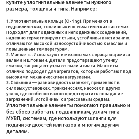
купите уплотнительные элементы нужного
размера, толщины и типа. Например:
Уплотнительные кольца (O-ring). Применяют в
гидравлических, топливных и пневматических системах.
Подходят для подвижных и неподвижных соединений,
надежно герметизируют стыки, устойчивы к истиранию,
отличаются высокой износоустойчивостью к маслам и
повышенным температурам.
Манжеты. Используют в механизмах с вращающимися
валами и штоками. Детали предотвращают утечку
смазки, защищают узлы от пыли и влаги. Манжеты
отлично подходят для агрегатов, которые работают под
высокими механическими нагрузками.
Сальники — разновидность манжет, применяют в
силовых установках, трансмиссиях, насосах и других
узлах, где особенно важно предотвратить попадание
загрязнений. Устойчивы к агрессивным средам.
Уплотнительные элементы помогают правильно и
без сбоев работать подшипникам, узлам типа
МУВП, системам, где используют шланги для
подачи жидкостей или газов и многим другим
деталям.