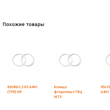
Похожие товары
85х90х1,3 КЗ А401
Кольцо
95х10
(ТРЕ) НР
фторопласт ГБЦ
А401 
МТЗ