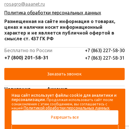
rosagro@aaanet.ru
Политика обработки персональных данных
Размещенная на сайте информация о товарах,
ценах и наличии носит информационный
характер и не является публичной офертой в
смысле ст. 437 ГК РФ
Бесплатно по России
+7 (863) 227-58-30
+7 (800) 201-58-31
+7 (863) 227-58-31
Заказать звонок
Навигация
Аккаунт
Наш сайт использует файлы cookie для аналитики и
персонализации.
Продолжая использовать сайт после
Каталог
Вход
ознакомления с этим сообщением, вы соглашаетесь с
Политикой обработки персональных данных
нашей
.
О компании
Регистрация
Разрешить все
Контакты
Доставка и оплата