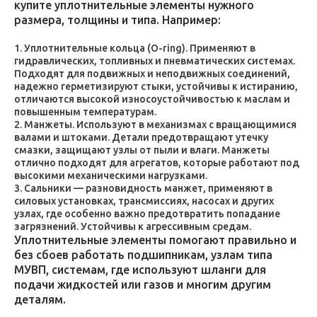
купите уплотнительные элементы нужного
размера, толщины и типа. Например:
Уплотнительные кольца (O-ring). Применяют в
гидравлических, топливных и пневматических системах.
Подходят для подвижных и неподвижных соединений,
надежно герметизируют стыки, устойчивы к истиранию,
отличаются высокой износоустойчивостью к маслам и
повышенным температурам.
Манжеты. Используют в механизмах с вращающимися
валами и штоками. Детали предотвращают утечку
смазки, защищают узлы от пыли и влаги. Манжеты
отлично подходят для агрегатов, которые работают под
высокими механическими нагрузками.
Сальники — разновидность манжет, применяют в
силовых установках, трансмиссиях, насосах и других
узлах, где особенно важно предотвратить попадание
загрязнений. Устойчивы к агрессивным средам.
Уплотнительные элементы помогают правильно и
без сбоев работать подшипникам, узлам типа
МУВП, системам, где используют шланги для
подачи жидкостей или газов и многим другим
деталям.