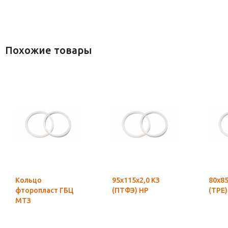
Похожие товары
Кольцо
95х115х2,0 КЗ
80х85
фторопласт ГБЦ
(ПТФЭ) НР
(ТРЕ)
МТЗ