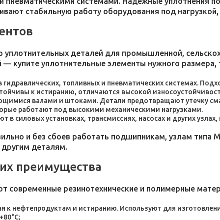
и пневматическими системами. Надежные уплотнения п
чивают стабильную работу оборудования под нагрузкой,
ентов
 уплотнительных деталей для промышленной, сельскохо
 — купите уплотнительные элементы нужного размера, 
 в гидравлических, топливных и пневматических системах. По
стойчивы к истиранию, отличаются высокой износоустойчивос
ющимися валами и штоками. Детали предотвращают утечку сма
торые работают под высокими механическими нагрузками.
 в силовых установках, трансмиссиях, насосах и других узлах
льно и без сбоев работать подшипникам, узлам типа М
 другим деталям.
 их преимущества
ют современные резинотехнические и полимерные мате
я к нефтепродуктам и истиранию. Используют для изготовления
+80°C;