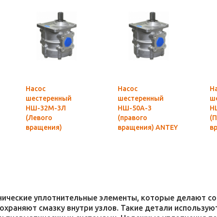
Насос
Насос
Н
шестеренный
шестеренный
ш
НШ-32М-3Л
НШ-50А-3
Н
(Левого
(правого
(
вращения)
вращения) ANTEY
в
MASTER
Гидросила
M
оригинал
хнические уплотнительные элементы, которые делают 
 сохраняют смазку внутри узлов. Такие детали использ