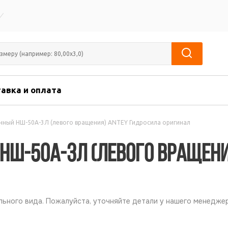
авка и оплата
нный НШ-50А-3Л (левого вращения) ANTEY Гидросила оригинал
НШ-50А-3Л (левого вращени
ьного вида. Пожалуйста, уточняйте детали у нашего менеджер