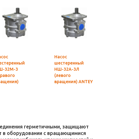
асос
Насос
Насос
естеренный
шестеренный
шестеренн
Ш-32М-3
НШ-32А-3Л
НШ-10М-3Л 
Правого
(левого
шлиц. (Лев
ращения)
вращения) ANTEY
вращения)
ASTER
Гидросила
MASTER
оригинал
Гидросила
оригинал
соединения герметичными, защищают
уют в оборудовании с вращающимися