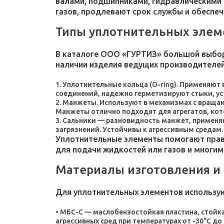
валами, подшипниками, гидравлическими 
газов, продлевают срок службы и обеспе
Типы уплотнительных элем
В каталоге ООО «ГУРТИЗ» большой выбор
наличии изделия ведущих производителей
Уплотнительные кольца (O-ring). Применяют
соединений, надежно герметизируют стыки, у
Манжеты. Используют в механизмах с враща
Манжеты отлично подходят для агрегатов, ко
Сальники — разновидность манжет, применяют
загрязнений. Устойчивы к агрессивным средам.
Уплотнительные элементы помогают прави
для подачи жидкостей или газов и многим
Материалы изготовления и
Для уплотнительных элементов использу
МБС-С — маслобензостойкая пластина, стойка
агрессивных сред при температурах от -30°C до 