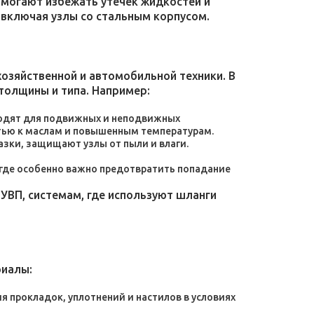
омогают избежать утечек жидкостей и
 включая узлы со стальным корпусом.
зяйственной и автомобильной техники. В
толщины и типа. Например:
дходят для подвижных и неподвижных
тью к маслам и повышенным температурам.
зки, защищают узлы от пыли и влаги.
, где особенно важно предотвратить попадание
УВП, системам, где используют шланги
риалы:
 прокладок, уплотнений и настилов в условиях