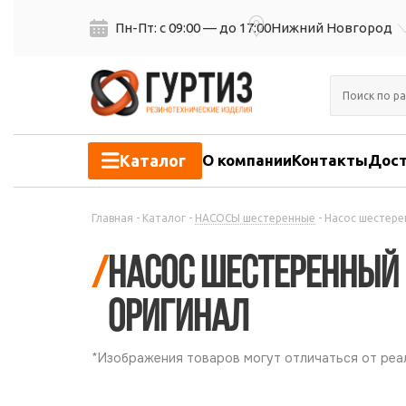
Пн-Пт: с 09:00 — до 17:00
Нижний Новгород
Каталог
О компании
Контакты
Дост
Главная
-
Каталог
-
НАСОСЫ шестеренные
-
Насос шестере
/
Насос шестеренный 
оригинал
*Изображения товаров могут отличаться от реал