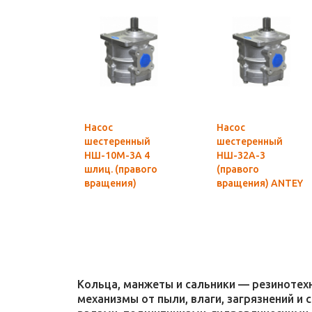
Насос
Насос
шестеренный
шестеренный
НШ-10М-3А 4
НШ-32А-3
шлиц. (правого
(правого
вращения)
вращения) ANTEY
MASTER
Гидросила
Гидросила
оригинал
оригинал
Кольца, манжеты и сальники — резиноте
механизмы от пыли, влаги, загрязнений и