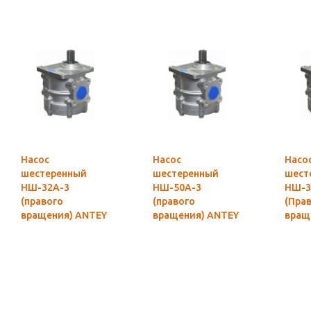
Насос
Насос
Насо
шестеренный
шестеренный
шест
НШ-32А-3
НШ-50А-3
НШ-3
(правого
(правого
(Пра
вращения) ANTEY
вращения) ANTEY
вращ
Гидросила
Гидросила
MAS
оригинал
оригинал