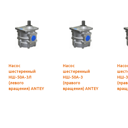
Насос
Насос
Насо
шестеренный
шестеренный
шест
НШ-50А-3Л
НШ-50А-3
НШ-3
(левого
(правого
(пра
вращения) ANTEY
вращения) ANTEY
вращ
Гидросила
Гидросила
Гидр
оригинал
оригинал
ориг