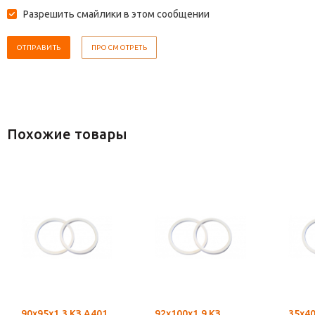
Разрешить смайлики в этом сообщении
Похожие товары
90х95х1,3 КЗ А401
92х100х1,9 КЗ
35х40