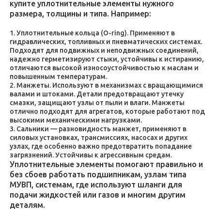
купите уплотнительные элементы нужного
размера, толщины и типа. Например:
Уплотнительные кольца (O-ring). Применяют в
гидравлических, топливных и пневматических системах.
Подходят для подвижных и неподвижных соединений,
надежно герметизируют стыки, устойчивы к истиранию,
отличаются высокой износоустойчивостью к маслам и
повышенным температурам.
Манжеты. Используют в механизмах с вращающимися
валами и штоками. Детали предотвращают утечку
смазки, защищают узлы от пыли и влаги. Манжеты
отлично подходят для агрегатов, которые работают под
высокими механическими нагрузками.
Сальники — разновидность манжет, применяют в
силовых установках, трансмиссиях, насосах и других
узлах, где особенно важно предотвратить попадание
загрязнений. Устойчивы к агрессивным средам.
Уплотнительные элементы помогают правильно и
без сбоев работать подшипникам, узлам типа
МУВП, системам, где используют шланги для
подачи жидкостей или газов и многим другим
деталям.