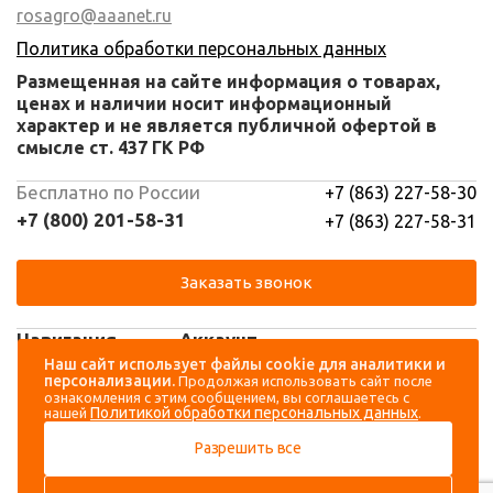
rosagro@aaanet.ru
Политика обработки персональных данных
Размещенная на сайте информация о товарах,
ценах и наличии носит информационный
характер и не является публичной офертой в
смысле ст. 437 ГК РФ
Бесплатно по России
+7 (863) 227-58-30
+7 (800) 201-58-31
+7 (863) 227-58-31
Заказать звонок
Навигация
Аккаунт
Наш сайт использует файлы cookie для аналитики и
персонализации.
Продолжая использовать сайт после
Каталог
Вход
ознакомления с этим сообщением, вы соглашаетесь с
Политикой обработки персональных данных
нашей
.
О компании
Регистрация
Разрешить все
Контакты
Доставка и оплата