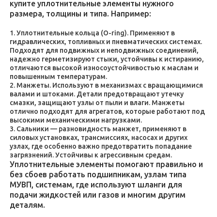
купите уплотнительные элементы нужного
размера, толщины и типа. Например:
Уплотнительные кольца (O-ring). Применяют в
гидравлических, топливных и пневматических системах.
Подходят для подвижных и неподвижных соединений,
надежно герметизируют стыки, устойчивы к истиранию,
отличаются высокой износоустойчивостью к маслам и
повышенным температурам.
Манжеты. Используют в механизмах с вращающимися
валами и штоками. Детали предотвращают утечку
смазки, защищают узлы от пыли и влаги. Манжеты
отлично подходят для агрегатов, которые работают под
высокими механическими нагрузками.
Сальники — разновидность манжет, применяют в
силовых установках, трансмиссиях, насосах и других
узлах, где особенно важно предотвратить попадание
загрязнений. Устойчивы к агрессивным средам.
Уплотнительные элементы помогают правильно и
без сбоев работать подшипникам, узлам типа
МУВП, системам, где используют шланги для
подачи жидкостей или газов и многим другим
деталям.