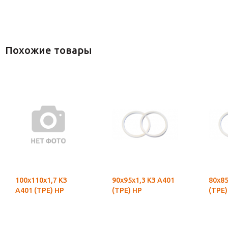
Похожие товары
100х110х1,7 КЗ
90х95х1,3 КЗ А401
80х85
А401 (ТРЕ) НР
(ТРЕ) НР
(ТРЕ)