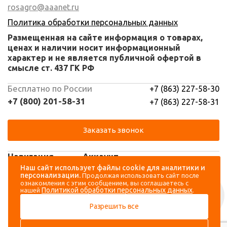
rosagro@aaanet.ru
Политика обработки персональных данных
Размещенная на сайте информация о товарах,
ценах и наличии носит информационный
характер и не является публичной офертой в
смысле ст. 437 ГК РФ
Бесплатно по России
+7 (863) 227-58-30
+7 (800) 201-58-31
+7 (863) 227-58-31
Заказать звонок
Навигация
Аккаунт
Наш сайт использует файлы cookie для аналитики и
персонализации.
Продолжая использовать сайт после
Каталог
Вход
ознакомления с этим сообщением, вы соглашаетесь с
Политикой обработки персональных данных
нашей
.
О компании
Регистрация
Разрешить все
Контакты
Доставка и оплата