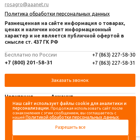
rosagro@aaanet.ru
Политика обработки персональных данных
Размещенная на сайте информация о товарах,
ценах и наличии носит информационный
характер и не является публичной офертой в
смысле ст. 437 ГК РФ
Бесплатно по России
+7 (863) 227-58-30
+7 (800) 201-58-31
+7 (863) 227-58-31
Заказать звонок
Навигация
Аккаунт
Наш сайт использует файлы cookie для аналитики и
персонализации.
Продолжая использовать сайт после
Каталог
Вход
ознакомления с этим сообщением, вы соглашаетесь с
Политикой обработки персональных данных
нашей
.
О компании
Регистрация
Разрешить все
Контакты
Доставка и оплата