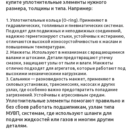
купите уплотнительные элементы нужного
размера, толщины и типа. Например:
Уплотнительные кольца (O-ring). Применяют в
гидравлических, топливных и пневматических системах.
Подходят для подвижных и неподвижных соединений,
надежно герметизируют стыки, устойчивы к истиранию,
отличаются высокой износоустойчивостью к маслам и
повышенным температурам.
Манжеты. Используют в механизмах с вращающимися
валами и штоками. Детали предотвращают утечку
смазки, защищают узлы от пыли и влаги. Манжеты
отлично подходят для агрегатов, которые работают под
высокими механическими нагрузками.
Сальники — разновидность манжет, применяют в
силовых установках, трансмиссиях, насосах и других
узлах, где особенно важно предотвратить попадание
загрязнений. Устойчивы к агрессивным средам.
Уплотнительные элементы помогают правильно и
без сбоев работать подшипникам, узлам типа
МУВП, системам, где используют шланги для
подачи жидкостей или газов и многим другим
деталям.