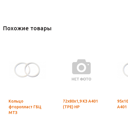
Похожие товары
Кольцо
72х80х1,9 КЗ А401
95х10
фторопласт ГБЦ
(ТРЕ) НР
А401 
МТЗ